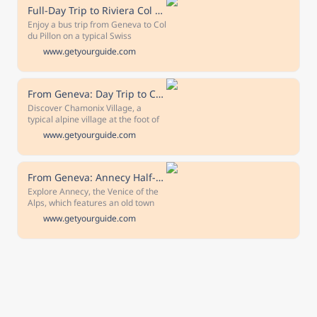
audioguide.
Full-Day Trip to Riviera Col du Pillon & Glacier 3000
Enjoy a bus trip from Geneva to Col
du Pillon on a typical Swiss
countryside road, and experience a
www.getyourguide.com
unique day trip to Glacier 3000.
From Geneva: Day Trip to Chamonix with Cable Car and Train
Discover Chamonix Village, a
typical alpine village at the foot of
the Mont Blanc! Enjoy a ride by
www.getyourguide.com
cable car to the summit and in the
afternoon board a mountain train
to the Ice Sea.
From Geneva: Annecy Half-Day Trip
Explore Annecy, the Venice of the
Alps, which features an old town
area with colorful pedestrian
www.getyourguide.com
streets and lively markets. In
addition to the picturesque center,
admire stunning mountain
landscapes on this half-day guided
excursion from Geneva.