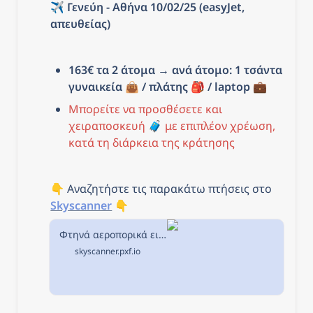
✈️ Γενεύη - Αθήνα 10/02/25 (easyJet, 
απευθείας)
163€ τα 2 άτομα → ανά άτομο: 1 τσάντα 
γυναικεία 👜 / πλάτης 🎒 / laptop 💼
Μπορείτε να προσθέσετε και 
χειραποσκευή 🧳 με επιπλέον χρέωση, 
κατά τη διάρκεια της κράτησης
👇 Αναζητήστε τις παρακάτω πτήσεις στο 
Skyscanner
 👇
Φτηνά αεροπορικά εισιτήρια από Αθήνα προς Γενεύη στην Skyscanner
skyscanner.pxf.io