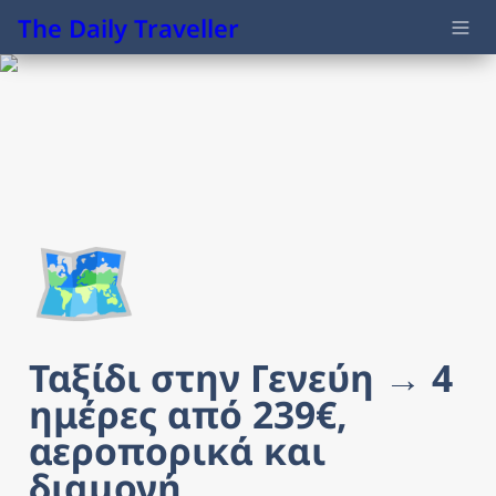
The Daily Traveller
🗺️
Ταξίδι στην Γενεύη → 4 
ημέρες από 239€, 
αεροπορικά και 
διαμονή