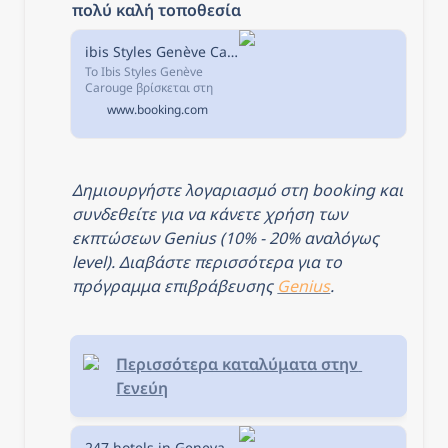
πολύ καλή τοποθεσία
ibis Styles Genève Carouge, Γενεύη, Ελβετία
Το Ibis Styles Genève
Carouge βρίσκεται στη
Γενεύη και προσφέρει
www.booking.com
βεράντα και κοινόχρηστο
lounge.
Δημιουργήστε λογαριασμό στη booking και 
συνδεθείτε για να κάνετε χρήση των 
εκπτώσεων Genius (10% - 20% αναλόγως 
level). Διαβάστε περισσότερα για το 
πρόγραμμα επιβράβευσης 
Genius
.
Περισσότερα καταλύματα στην 
Γενεύη
247 hotels in Geneva, Switzerland.