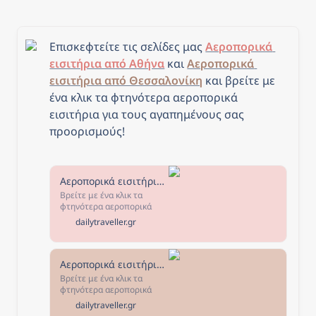
Επισκεφτείτε τις σελίδες μας 
Αεροπορικά 
εισιτήρια από Αθήνα
 και 
Αεροπορικά 
εισιτήρια από Θεσσαλονίκη
και β
ρείτε με 
ένα κλικ τα φτηνότερα αεροπορικά 
εισιτήρια για τους αγαπημένους σας 
προορισμούς!
Αεροπορικά εισιτήρια από Αθήνα - The Daily Traveller
Βρείτε με ένα κλικ τα
φτηνότερα αεροπορικά
εισιτήρια από Αθήνα για
dailytraveller.gr
τους αγαπημένους σας
προορισμούς! Επιλέξτε τον
προορισμό που σας
ενδιαφέρει, κλείστε τα
Αεροπορικά εισιτήρια από Θεσσαλονίκη - The Daily Traveller
εισιτήριά σας και... καλό
Βρείτε με ένα κλικ τα
ταξίδι!
φτηνότερα αεροπορικά
εισιτήρια από Θεσσαλονίκη
dailytraveller.gr
για τους αγαπημένους σας