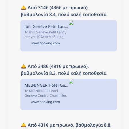
🛎️ 
Από 314€ (436€ με πρωινό), 
βαθμολογία 8.4, πολύ καλή τοποθεσία
ibis Genève Petit Lancy, Γενεύη, Ελβετία
Το Ibis Genève Petit Lancy
απέχει 10 λεπτά οδικώς
από το αεροδρόμιο της
www.booking.com
Γενεύης και την Παλιά Πόλη
και 15 λεπτά οδικώς από
την περιοχή του ΟΗΕ.
🛎️ 
Από 348€ (491€ με πρωινό), 
βαθμολογία 8.3, πολύ καλή τοποθεσία
MEININGER Hotel Genève Centre Charmilles, Γενεύη, Ελβετία
Το MEININGER Hotel
Genève Centre Charmilles
βρίσκεται στη Γενεύη, σε
www.booking.com
απόσταση 1,8 χλμ από το
σημείο ενδιαφέροντος
Κεντρικός Σταθμός Τρένου
Cornavin και...
🛎️ 
Από 431€ με πρωινό, βαθμολογία 8.8, 