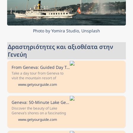
Photo by Yomira Studio, Unsplash
Δραστηριότητες και αξιοθέατα στην 
Γενεύη
From Geneva: Guided Day Trip to Chamonix and Mont-Blanc
Take a day tour from Geneva to
visit the mountain resort of
Chamonix, at the foot of Mont
www.getyourguide.com
Blanc. See the highest mountain
peak in Europe and ride the cable
car to Aiguille du Midi for
panoramic views.
Geneva: 50-Minute Lake Geneva Cruise
Discover the beauty of Lake
Geneva’s shores on a fascinating
sightseeing cruise. Take in glorious
www.getyourguide.com
views of the Swiss Alps from the
water and learn about local
landmarks with the help of an