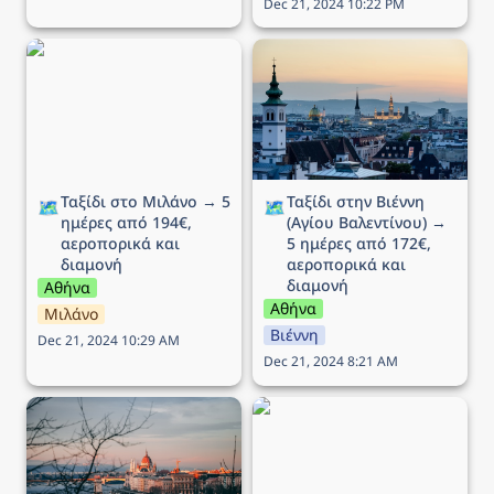
Dec 21, 2024 10:22 PM
Ταξίδι στο Μιλάνο → 5
Ταξίδι στην Βιέννη (Αγίου
ημέρες από 194€,
Βαλεντίνου) → 5 ημέρες
αεροπορικά και διαμονή
από 172€, αεροπορικά
και διαμονή
Ταξίδι στο Μιλάνο → 5 
Ταξίδι στην Βιέννη 
🗺️
🗺️
ημέρες από 194€, 
(Αγίου Βαλεντίνου) → 
αεροπορικά και 
5 ημέρες από 172€, 
διαμονή
αεροπορικά και 
διαμονή
Αθήνα
Αθήνα
Μιλάνο
Βιέννη
Dec 21, 2024 10:29 AM
Dec 21, 2024 8:21 AM
Ταξίδι στην Βουδαπέστη
Ταξίδι στην Νάπολη → 5
→ 4 ημέρες (ΠΣΚ) από
ημέρες από 175€,
102€, αεροπορικά και
αεροπορικά και διαμονή
διαμονή