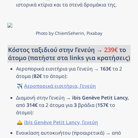
ιστορικά κτίρια και τα στενά δρομάκια της.
Photo by ChiemSeherin, Pixabay
Κόστος ταξιδιού στην Γενεύη → 
239€
 το 
άτομο (πατήστε στα links για κρατήσεις)
Αεροπορικά εισιτήρια για Γενεύη → 
163€
 τα 2 
άτομα (
82€
 το άτομο): 
✈️ 
Αεροπορικά εισιτήρια, Γενεύη
Διαμονή στην Γενεύη → 
ibis Genève Petit Lancy, 
από 
314€
 τα 2 άτομα για 
3
 βράδια (
157€
 το 
άτομο): 
🛎️ 
ibis Genève Petit Lancy, Γενεύη
Ενοικίαση αυτοκινήτου (προαιρετικά) → από 