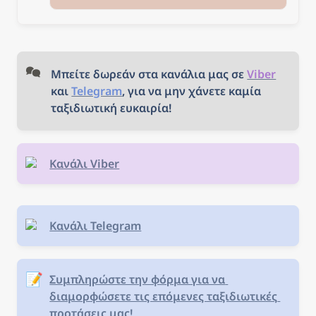
προορισμούς! Επιλέξτε τον
προορισμό που σας
ενδιαφέρει, κλείστε τα
εισιτήριά σας και... καλό
ταξίδι!
Μπείτε δωρεάν στα κανάλια μας σε 
Viber
και 
Telegram
, για να μην χάνετε καμία 
ταξιδιωτική ευκαιρία!
Κανάλι Viber
Κανάλι Telegram
📝
Συμπληρώστε την φόρμα για να 
διαμορφώσετε τις επόμενες ταξιδιωτικές 
προτάσεις μας!