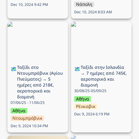
Νάπολη
Dec 10, 2024 9:42 PM
Dec 10, 2024 8:03 AM
Ταξίδι στο Ντουμπρόβνικ
Ταξίδι στην Ισλανδία → 7
(Αγίου Πνεύματος) → 5
ημέρες από 745€,
ημέρες από 218€,
αεροπορικά και διαμονή
αεροπορικά και διαμονή
Ταξίδι στο 
Ταξίδι στην Ισλανδία 
🗺️
🗺️
Ντουμπρόβνικ (Αγίου 
→ 7 ημέρες από 745€, 
Πνεύματος) → 5 
αεροπορικά και 
ημέρες από 218€, 
διαμονή
αεροπορικά και 
30/08/25-05/09/25
διαμονή
Αθήνα
07/06/25 - 11/06/25
Ρέικιαβικ
Αθήνα
Dec 9, 2024 6:19 PM
Ντουμπρόβνικ
Dec 9, 2024 10:34 PM
Ταξίδι στην Βιέννη (25η
Ταξίδι στο Παρίσι → 5