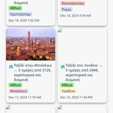
διαμονή
Θεσσαλονίκη
Αθήνα
Ρώμη
Άμστερνταμ
Dec 18, 2024 7:04 AM
Dec 18, 2024 7:32 AM
Ταξίδι στην Μπολόνια →
Ταξίδι στο Λονδίνο → 5
5 ημέρες από 212€,
ημέρες από 246€,
αεροπορικά και διαμονή
αεροπορικά και διαμονή
Ταξίδι στην Μπολόνια 
Ταξίδι στο Λονδίνο → 
🗺️
🗺️
→ 5 ημέρες από 212€, 
5 ημέρες από 246€, 
αεροπορικά και 
αεροπορικά και 
διαμονή
διαμονή
Αθήνα
Αθήνα
Μπολόνια
Λονδίνο
Dec 17, 2024 11:19 AM
Dec 16, 2024 11:44 PM
Ταξίδι στη Βενετία → 5
Ταξίδι στην Λιουμπλιάνα