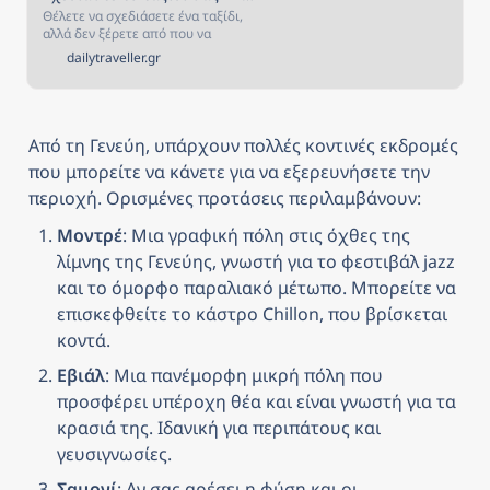
Θέλετε να σχεδιάσετε ένα ταξίδι,
αλλά δεν ξέρετε από που να
ξεκινήσετε; Αν ναι, τότε είστε στο
dailytraveller.gr
κατάλληλο μέρος! Στην σελίδα
αυτή έχουμε συγκεντρώσει όλα
όσα χρειάζεστε για να σχεδιάσετε
και να κλείσετε το ταξίδι που
πάντα ονειρευόσασταν!
Από τη Γενεύη, υπάρχουν πολλές κοντινές εκδρομές 
που μπορείτε να κάνετε για να εξερευνήσετε την 
περιοχή. Ορισμένες προτάσεις περιλαμβάνουν:
Μοντρέ
: Μια γραφική πόλη στις όχθες της 
λίμνης της Γενεύης, γνωστή για το φεστιβάλ jazz 
και το όμορφο παραλιακό μέτωπο. Μπορείτε να 
επισκεφθείτε το κάστρο Chillon, που βρίσκεται 
κοντά.
Εβιάλ
: Μια πανέμορφη μικρή πόλη που 
προσφέρει υπέροχη θέα και είναι γνωστή για τα 
κρασιά της. Ιδανική για περιπάτους και 
γευσιγνωσίες.
Σαμονί
: Αν σας αρέσει η φύση και οι 