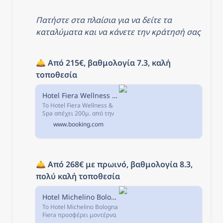
Πατήστε στα πλαίσια για να δείτε τα 
καταλύματα και να κάνετε την κράτησή σας
🛎️ 
Από 215€, βαθμολογία 7.3, καλή 
τοποθεσία
Hotel Fiera Wellness & Spa, Μπολόνια, Ιταλία
Το Hotel Fiera Wellness &
Spa απέχει 200μ. από την
είσοδο του εκθεσιακού
www.booking.com
κέντρου της Μπολόνια και
2 λεπτά με το αυτοκίνητο
από την έξοδο Fiera-
Stalingrado...
🛎️ 
Από 268€ με πρωινό, βαθμολογία 8.3, 
πολύ καλή τοποθεσία
Hotel Michelino Bologna Fiera, Μπολόνια, Ιταλία
Το Hotel Michelino Bologna
Fiera προσφέρει μοντέρνα
δωμάτια με δωρεάν Wi-Fi