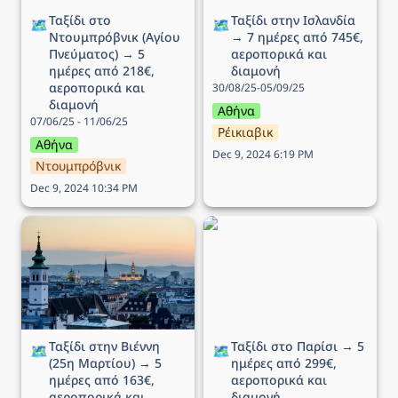
Ταξίδι στο 
Ταξίδι στην Ισλανδία 
🗺️
🗺️
Ντουμπρόβνικ (Αγίου 
→ 7 ημέρες από 745€, 
Πνεύματος) → 5 
αεροπορικά και 
ημέρες από 218€, 
διαμονή
αεροπορικά και 
30/08/25-05/09/25
διαμονή
Αθήνα
07/06/25 - 11/06/25
Ρέικιαβικ
Αθήνα
Dec 9, 2024 6:19 PM
Ντουμπρόβνικ
Dec 9, 2024 10:34 PM
Ταξίδι στην Βιέννη (25η
Ταξίδι στο Παρίσι → 5
Μαρτίου) → 5 ημέρες
ημέρες από 299€,
από 163€, αεροπορικά
αεροπορικά και διαμονή
και διαμονή
Ταξίδι στην Βιέννη 
Ταξίδι στο Παρίσι → 5 
🗺️
🗺️
(25η Μαρτίου) → 5 
ημέρες από 299€, 
ημέρες από 163€, 
αεροπορικά και 
αεροπορικά και 
διαμονή