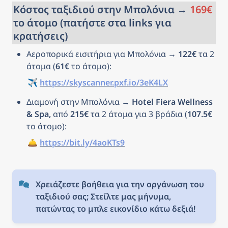
Κόστος ταξιδιού στην Μπολόνια → 
169€
το άτομο (πατήστε στα links για 
κρατήσεις)
Αεροπορικά εισιτήρια για Μπολόνια → 
122€
 τα 2 
άτομα (
61€
 το άτομο): 
✈️ 
https://skyscanner.pxf.io/3eK4LX
Διαμονή στην Μπολόνια → 
Hotel Fiera Wellness 
& Spa, 
από 
215€
 τα 2 άτομα για 3 βράδια (
107.5€
το άτομο): 
🛎️ 
https://bit.ly/4aoKTs9
Χρειάζεστε βοήθεια για την οργάνωση του 
ταξιδιού σας; Στείλτε μας μήνυμα, 
πατώντας το μπλε εικονίδιο κάτω δεξιά!