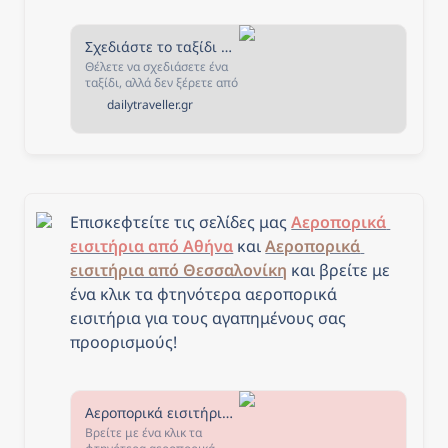
Σχεδιάστε το ταξίδι σας - The Daily Traveller
Θέλετε να σχεδιάσετε ένα
ταξίδι, αλλά δεν ξέρετε από
που να ξεκινήσετε; Αν ναι,
dailytraveller.gr
τότε είστε στο κατάλληλο
μέρος! Στην σελίδα αυτή
έχουμε συγκεντρώσει όλα
όσα χρειάζεστε για να
σχεδιάσετε και να κλείσετε
το ταξίδι που πάντα
ονειρευόσασταν!
Επισκεφτείτε τις σελίδες μας 
Αεροπορικά 
εισιτήρια από Αθήνα
 και 
Αεροπορικά 
εισιτήρια από Θεσσαλονίκη
και β
ρείτε με 
ένα κλικ τα φτηνότερα αεροπορικά 
εισιτήρια για τους αγαπημένους σας 
προορισμούς!
Αεροπορικά εισιτήρια από Αθήνα - The Daily Traveller
Βρείτε με ένα κλικ τα