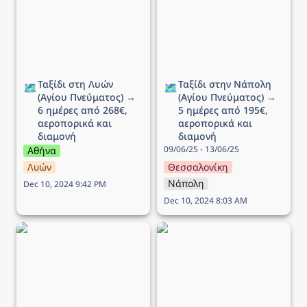
Πνεύματος) → 6 ημέρες
(Αγίου Πνεύματος) → 5
από 268€, αεροπορικά
ημέρες από 195€,
και διαμονή
αεροπορικά και διαμονή
Ταξίδι στη Λυών 
Ταξίδι στην Νάπολη 
🗺️
🗺️
(Αγίου Πνεύματος) → 
(Αγίου Πνεύματος) → 
6 ημέρες από 268€, 
5 ημέρες από 195€, 
αεροπορικά και 
αεροπορικά και 
διαμονή
διαμονή
09/06/25 - 13/06/25
Αθήνα
Λυών
Θεσσαλονίκη
Νάπολη
Dec 10, 2024 9:42 PM
Dec 10, 2024 8:03 AM
Ταξίδι στο Ντουμπρόβνικ
Ταξίδι στην Ισλανδία → 7
(Αγίου Πνεύματος) → 5
ημέρες από 745€,
ημέρες από 218€,
αεροπορικά και διαμονή
αεροπορικά και διαμονή