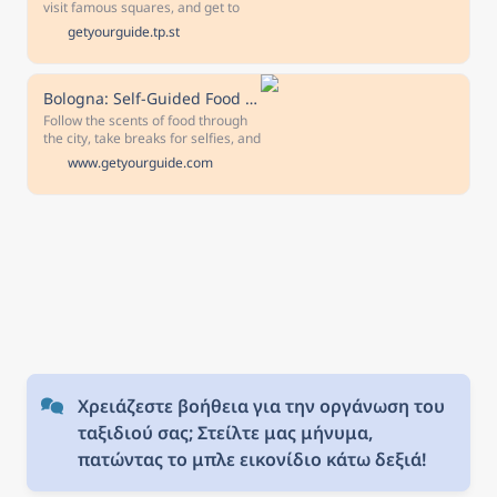
Reserve now & pay later Keep your
visit famous squares, and get to
travel plans flexible - book your
see one of the largest Sundials in
getyourguide.tp.st
spot and pay nothing today.
the world. You will also see the Two
Towers, the Fountain of Neptune
and famous markets.
Bologna: Self-Guided Food Tasting Tour with Vouchers
Follow the scents of food through
the city, take breaks for selfies, and
get lost in the hidden streets of
www.getyourguide.com
Bologna's old town. Enjoy a food
tasting tour at your own pace,
following the route on a map and
using vouchers to collect your
samples.
Χρειάζεστε βοήθεια για την οργάνωση του 
ταξιδιού σας; Στείλτε μας μήνυμα, 
πατώντας το μπλε εικονίδιο κάτω δεξιά!