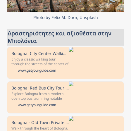
Photo by Felix M. Dorn, Unsplash
Δραστηριότητες και αξιοθέατα στην 
Μπολόνια
Bologna: City Center Walking Tour
Enjoy a classic walking tour
through the streets of the center of
Bologna visiting the main cultural
www.getyourguide.com
attractions of the city. Explore
some of the picturesque squares
and beautiful buildings of the city
on this 2-hour tour.
Bologna: Red Bus City Tour and Local Food Tasting
Explore Bologna from a modern
open top bus, admiring notable
local monuments and the
www.getyourguide.com
architechtural beauty of the city.
Afterwards, enjoy tasting some
local food in a historical market.
Free cancellation Cancel up to 24
Bologna - Old Town Private Historic Walking Tour
hours in advance for a full refund
Walk through the heart of Bologna,