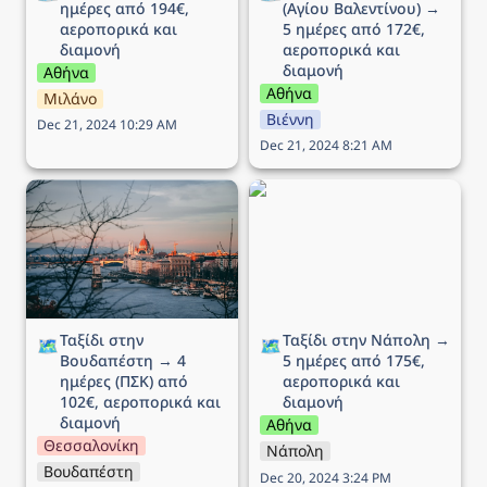
ημέρες από 194€, 
(Αγίου Βαλεντίνου) → 
αεροπορικά και 
5 ημέρες από 172€, 
διαμονή
αεροπορικά και 
διαμονή
Αθήνα
Αθήνα
Μιλάνο
Βιέννη
Dec 21, 2024 10:29 AM
Dec 21, 2024 8:21 AM
Ταξίδι στην Βουδαπέστη
Ταξίδι στην Νάπολη → 5
→ 4 ημέρες (ΠΣΚ) από
ημέρες από 175€,
102€, αεροπορικά και
αεροπορικά και διαμονή
διαμονή
Ταξίδι στην 
Ταξίδι στην Νάπολη → 
🗺️
🗺️
Βουδαπέστη → 4 
5 ημέρες από 175€, 
ημέρες (ΠΣΚ) από 
αεροπορικά και 
102€, αεροπορικά και 
διαμονή
διαμονή
Αθήνα
Θεσσαλονίκη
Νάπολη
Βουδαπέστη
Dec 20, 2024 3:24 PM