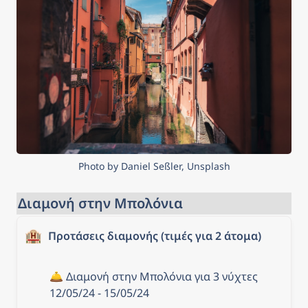
annual fare adjustment,
provided for in the
concession with the
Municipality of Bologna,
comes into effect.
Photo by Daniel Seßler, Unsplash
Διαμονή στην Μπολόνια
🏨
Προτάσεις διαμονής (τιμές για 2 άτομα)
🛎️ Διαμονή στην Μπολόνια για 3 νύχτες 
12/05/24 - 15/05/24