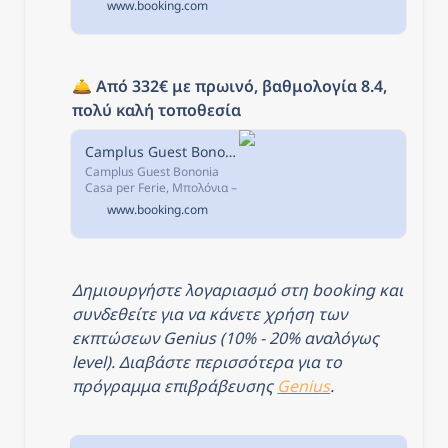
www.booking.com
σε απόσταση μόλις 200μ.
🛎️ 
Από 332€ με πρωινό, βαθμολογία 8.4, 
πολύ καλή τοποθεσία
Camplus Guest Bononia Casa per Ferie, Μπολόνια, Ιταλία
Camplus Guest Bononia
Casa per Ferie, Μπολόνια –
Κάντε κράτηση με Εγγύηση
www.booking.com
Καλύτερης Τιμής! 4199
σχόλια και 45
φωτογραφίες σας
περιμένουν στη
Booking.com.
Δημιουργήστε λογαριασμό στη booking και 
συνδεθείτε για να κάνετε χρήση των 
εκπτώσεων Genius (10% - 20% αναλόγως 
level). Διαβάστε περισσότερα για το 
πρόγραμμα επιβράβευσης 
Genius
.