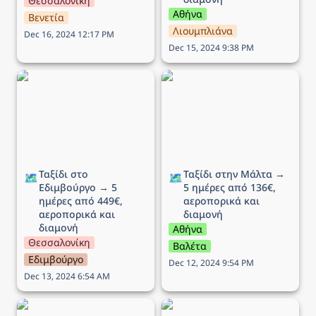
Θεσσαλονίκη
Αθήνα
Βενετία
Λιουμπλιάνα
Dec 16, 2024 12:17 PM
Dec 15, 2024 9:38 PM
Ταξίδι στο Εδιμβούργο →
Ταξίδι στην Μάλτα → 5
5 ημέρες από 449€,
ημέρες από 136€,
αεροπορικά και διαμονή
αεροπορικά και διαμονή
Ταξίδι στο 
Ταξίδι στην Μάλτα → 
🗺️
🗺️
Εδιμβούργο → 5 
5 ημέρες από 136€, 
ημέρες από 449€, 
αεροπορικά και 
αεροπορικά και 
διαμονή 
διαμονή
Αθήνα
Θεσσαλονίκη
Βαλέτα
Εδιμβούργο
Dec 12, 2024 9:54 PM
Dec 13, 2024 6:54 AM
Ταξίδι στη Λυών (Αγίου
Ταξίδι στην Νάπολη