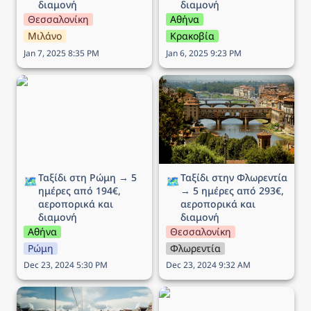
διαμονή
διαμονή
Θεσσαλονίκη
Αθήνα
Μιλάνο
Κρακοβία
Jan 7, 2025 8:35 PM
Jan 6, 2025 9:23 PM
Ταξίδι στη Ρώμη → 5
Ταξίδι στην Φλωρεντία →
ημέρες από 194€,
5 ημέρες από 293€,
αεροπορικά και διαμονή
αεροπορικά και διαμονή
Ταξίδι στη Ρώμη → 5 
Ταξίδι στην Φλωρεντία 
🗺️
🗺️
ημέρες από 194€, 
→ 5 ημέρες από 293€, 
αεροπορικά και 
αεροπορικά και 
διαμονή
διαμονή
Αθήνα
Θεσσαλονίκη
Ρώμη
Φλωρεντία
Dec 23, 2024 5:30 PM
Dec 23, 2024 9:32 AM
Ταξίδι στο Όσλο (25η
Ταξίδι στην Μπρατισλάβα
Μαρτίου) → 5 ημέρες
→ 4 ημέρες από 164€,