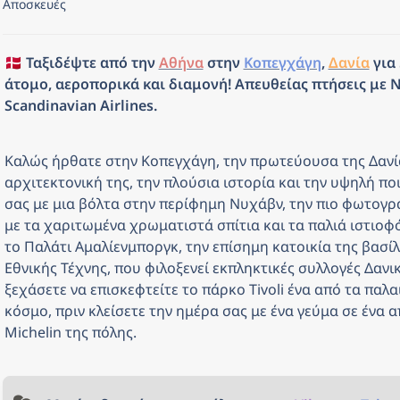
Αποσκευές
🇩🇰 Ταξιδέψτε από την 
Αθήνα
 στην 
Κοπεγχάγη
, 
Δανία
 για
άτομο, αεροπορικά και διαμονή! Απευθείας πτήσεις με N
Scandinavian Airlines.
Καλώς ήρθατε στην Κοπεγχάγη, την πρωτεύουσα της Δανίας
αρχιτεκτονική της, την πλούσια ιστορία και την υψηλή πο
σας με μια βόλτα στην περίφημη Νυχάβν, την πιο φωτογρ
με τα χαριτωμένα χρωματιστά σπίτια και τα παλιά ιστιοφό
το Παλάτι Αμαλίενμποργκ, την επίσημη κατοικία της βασίλ
Εθνικής Τέχνης, που φιλοξενεί εκπληκτικές συλλογές Δανικ
ξεχάσετε να επισκεφτείτε το πάρκο Tivoli ένα από τα παλ
κόσμο, πριν κλείσετε την ημέρα σας με ένα γεύμα σε ένα α
Michelin της πόλης.