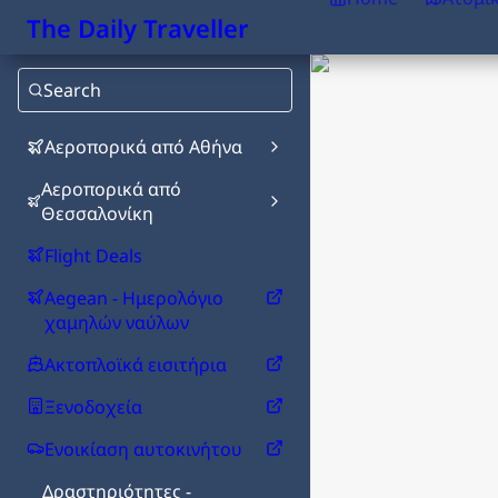
The Daily Traveller
Search
Αεροπορικά από Αθήνα
Αεροπορικά από
Θεσσαλονίκη
Flight Deals
Aegean - Ημερολόγιο
χαμηλών ναύλων
Ακτοπλοϊκά εισιτήρια
Ξενοδοχεία
Ενοικίαση αυτοκινήτου
Δραστηριότητες -