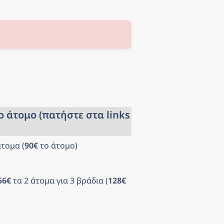
ο άτομο (πατήστε στα links 
άτομα (
90€
 το άτομο)
56€
 τα 2 άτομα για 3 βράδια (
128€