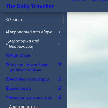
The Daily Traveller
Search
Αεροπορικά από Αθήνα
Αεροπορικά από
Θεσσαλονίκη
Flight Deals
Aegean - Ημερολόγιο
χαμηλών ναύλων
Ακτοπλοϊκά εισιτήρια
Ξενοδοχεία
Ενοικίαση αυτοκινήτου
Δραστηριότητες -