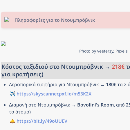
Πληροφορίες για το Ντουμπρόβνικ
Photo by veeterzy, Pexels
Κόστος ταξιδιού στo Ντουμπρόβνικ → 
218€
 τ
για κρατήσεις)
Αεροπορικά εισιτήρια για Ντουμπρόβνικ → 
180€
 τα 2 
✈️ 
https://skyscanner.pxf.io/m53K2X
Διαμονή στο Ντουμπρόβνικ → 
Bovolini's Room, 
από 
2
το άτομο)
🛎️ 
https://bit.ly/49oUUEV