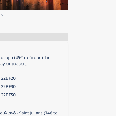
sh
2 άτομα (
45€
 το άτομο). Για 
day
 εκπτώσεις, 
 
22BF20
 
22BF30
 
22BF50
υλιανό - Saint Julians (
74€
 το 