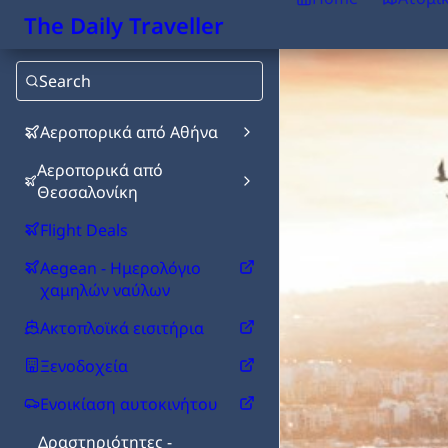
The Daily Traveller
Search
Αεροπορικά από Αθήνα
Αεροπορικά από
Θεσσαλονίκη
Flight Deals
Aegean - Ημερολόγιο
χαμηλών ναύλων
Ακτοπλοϊκά εισιτήρια
Ξενοδοχεία
Ενοικίαση αυτοκινήτου
Δραστηριότητες -