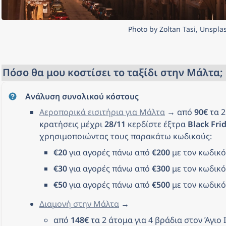
Photo by Zoltan Tasi, Unspla
Πόσο θα μου κοστίσει το ταξίδι στην Μάλτα;
Ανάλυση συνολικού κόστους
Αεροπορικά εισιτήρια για Μάλτα
 → από 
90€
 τα 
κρατήσεις μέχρι 
28/11
 κερδίστε έξτρα 
Black Fri
χρησιμοποιώντας τους παρακάτω κωδικούς:
€20
 για αγορές πάνω από 
€200
 με τον κωδικό
€30
 για αγορές πάνω από 
€300
 με τον κωδικό
€50
 για αγορές πάνω από 
€500
 με τον κωδικό
Διαμονή στην Μάλτα
 → 
από 
148€
 τα 2 άτομα για 4 βράδια στον Άγιο Ιο