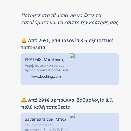
Πατήστε στα πλαίσια για να δείτε τα 
καταλύματα και να κάνετε την κράτησή σας
🛎️ 
Από 269€, βαθμολογία 8.6, εξαιρετική 
τοποθεσία
PRATE48, Μπολόνια, Ιταλία
Ακριβώς στο κέντρο του
προορισμού Μπολόνια και
σε μικρή απόσταση από τα
www.booking.com
σημεία ενδιαφέροντος
Quadrilatero Bologna και
Πιάτσα Ματζόρε, το
PRATE48 προσφέρει...
🛎️ 
Από 291€ με πρωινό, βαθμολογία 8.7, 
πολύ καλή τοποθεσία
Savenaantico9, Μπολόνια, Ιταλία
Το Savenaantico9
προσφέρει δωρεάν WiFi και