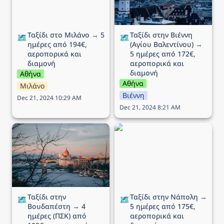
Ταξίδι στο Μιλάνο → 5 
Ταξίδι στην Βιέννη 
🗺️
🗺️
ημέρες από 194€, 
(Αγίου Βαλεντίνου) → 
αεροπορικά και 
5 ημέρες από 172€, 
διαμονή
αεροπορικά και 
διαμονή
Αθήνα
Αθήνα
Μιλάνο
Βιέννη
Dec 21, 2024 10:29 AM
Dec 21, 2024 8:21 AM
Ταξίδι στην Βουδαπέστη
Ταξίδι στην Νάπολη → 5
→ 4 ημέρες (ΠΣΚ) από
ημέρες από 175€,
102€, αεροπορικά και
αεροπορικά και διαμονή
διαμονή
Ταξίδι στην 
Ταξίδι στην Νάπολη → 
🗺️
🗺️
Βουδαπέστη → 4 
5 ημέρες από 175€, 
ημέρες (ΠΣΚ) από 
αεροπορικά και 