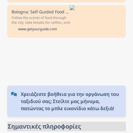
Towers, the Fountain of Neptune
and famous markets.
Bologna: Self-Guided Food Tasting Tour with Vouchers
Follow the scents of food through
the city, take breaks for selfies, and
get lost in the hidden streets of
www.getyourguide.com
Bologna's old town. Enjoy a food
tasting tour at your own pace,
following the route on a map and
using vouchers to collect your
samples.
Χρειάζεστε βοήθεια για την οργάνωση του 
ταξιδιού σας; Στείλτε μας μήνυμα, 
πατώντας το μπλε εικονίδιο κάτω δεξιά!
Σημαντικές πληροφορίες