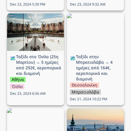
Dec 23, 2024 5:30 PM
Dec 23, 2024 9:32 AM
Ταξίδι στο Όσλο (25η
Ταξίδι στην Μπρατισλάβα
Μαρτίου) → 5 ημέρες
→ 4 ημέρες από 164€,
από 292€, αεροπορικά
αεροπορικά και διαμονή
και διαμονή
Ταξίδι στο Όσλο (25η 
Ταξίδι στην 
🗺️
🗺️
Μαρτίου) → 5 ημέρες 
Μπρατισλάβα → 4 
από 292€, αεροπορικά 
ημέρες από 164€, 
και διαμονή
αεροπορικά και 
διαμονή
Αθήνα
Θεσσαλονίκη
Όσλο
Μπρατισλάβα
Dec 23, 2024 6:56 AM
Dec 21, 2024 10:22 PM
Ταξίδι στο Μιλάνο → 5
Ταξίδι στην Βιέννη (Αγίου
ημέρες από 194€,
Βαλεντίνου) → 5 ημέρες
αεροπορικά και διαμονή
από 172€, αεροπορικά
και διαμονή