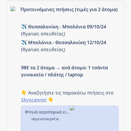
Προτεινόμενες πτήσεις (τιμές για 2 άτομα)
✈️ 
Θεσσαλονίκη - Μπολόνια 09/10/24
(Ryanair, απευθείας)
✈️ 
Μπολόνια - Θεσσαλονίκη 12/10/24
(Ryanair, απευθείας)
98€ τα 2 άτομα
 → 
ανά άτομο: 1 τσάντα 
γυναικεία / πλάτης / laptop
👇 Αναζητήστε τις παρακάτω πτήσεις στο 
Skyscanner
 👇
Φτηνά αεροπορικά εισιτήρια από Θεσσαλονίκη προς Μπολόνια στην Skyscanner
skyscanner.pxf.io