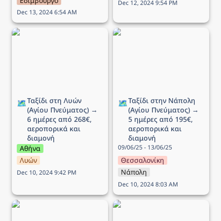
Εδιμβούργο
Dec 12, 2024 9:54 PM
Dec 13, 2024 6:54 AM
Ταξίδι στη Λυών (Αγίου
Ταξίδι στην Νάπολη
Πνεύματος) → 6 ημέρες
(Αγίου Πνεύματος) → 5
από 268€, αεροπορικά
ημέρες από 195€,
και διαμονή
αεροπορικά και διαμονή
Ταξίδι στη Λυών 
Ταξίδι στην Νάπολη 
🗺️
🗺️
(Αγίου Πνεύματος) → 
(Αγίου Πνεύματος) → 
6 ημέρες από 268€, 
5 ημέρες από 195€, 
αεροπορικά και 
αεροπορικά και 
διαμονή
διαμονή
09/06/25 - 13/06/25
Αθήνα
Λυών
Θεσσαλονίκη
Νάπολη
Dec 10, 2024 9:42 PM
Dec 10, 2024 8:03 AM
Ταξίδι στο Ντουμπρόβνικ
Ταξίδι στην Ισλανδία → 7
(Αγίου Πνεύματος) → 5
ημέρες από 745€,