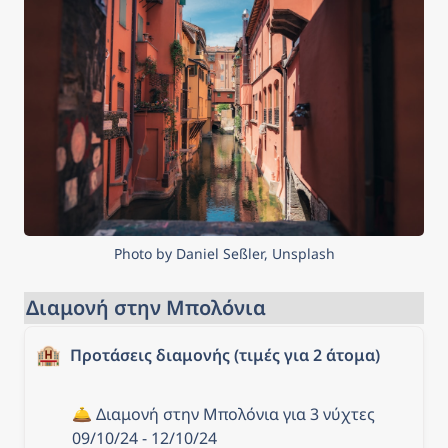
annual fare adjustment,
provided for in the
concession with the
Municipality of Bologna,
comes into effect.
Photo by Daniel Seßler, Unsplash
Διαμονή στην Μπολόνια
🏨
Προτάσεις διαμονής (τιμές για 2 άτομα)
🛎️ Διαμονή στην Μπολόνια για 3 νύχτες 
09/10/24 - 12/10/24