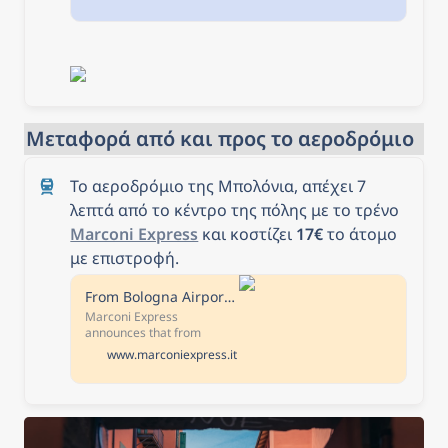
Μεταφορά από και προς το αεροδρόμιο
Το αεροδρόμιο της Μπολόνια, απέχει 7 
λεπτά από το κέντρο της πόλης με το τρένο 
Marconi Express
 και κοστίζει 
17€
 το άτομο 
με επιστροφή.
From Bologna Airport to city centre in 7 minutes | Marconi Express Bologna Shuttle
Marconi Express
announces that from
Monday, February 6 to
www.marconiexpress.it
Thursday, March 16, the
monorail service timetable
will be subject to changes
to allow a system
development [...] As of
January 16, 2023, the