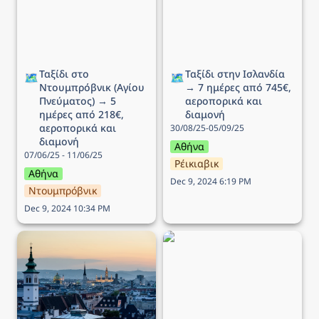
ημέρες από 218€,
αεροπορικά και διαμονή
αεροπορικά και διαμονή
Ταξίδι στο 
Ταξίδι στην Ισλανδία 
🗺️
🗺️
Ντουμπρόβνικ (Αγίου 
→ 7 ημέρες από 745€, 
Πνεύματος) → 5 
αεροπορικά και 
ημέρες από 218€, 
διαμονή
αεροπορικά και 
30/08/25-05/09/25
διαμονή
Αθήνα
07/06/25 - 11/06/25
Ρέικιαβικ
Αθήνα
Dec 9, 2024 6:19 PM
Ντουμπρόβνικ
Dec 9, 2024 10:34 PM
Ταξίδι στην Βιέννη (25η
Ταξίδι στο Παρίσι → 5
Μαρτίου) → 5 ημέρες
ημέρες από 299€,
από 163€, αεροπορικά
αεροπορικά και διαμονή
και διαμονή