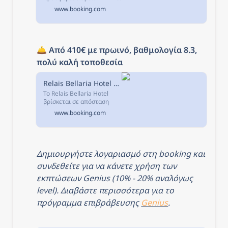
κλιματισμό. Είναι στη
www.booking.com
Μπολόνια, ενώ απέχει 3,7
χλμ από La Macchina del
Tempo και 3,8 χλμ από
Santo Stefano.
🛎️ 
Από 410€ με πρωινό, βαθμολογία 8.3, 
πολύ καλή τοποθεσία
Relais Bellaria Hotel & Congressi, Μπολόνια, Ιταλία
Το Relais Bellaria Hotel
βρίσκεται σε απόσταση
μόλις 5χλμ.
www.booking.com
Δημιουργήστε λογαριασμό στη booking και 
συνδεθείτε για να κάνετε χρήση των 
εκπτώσεων Genius (10% - 20% αναλόγως 
level). Διαβάστε περισσότερα για το 
πρόγραμμα επιβράβευσης 
Genius
.