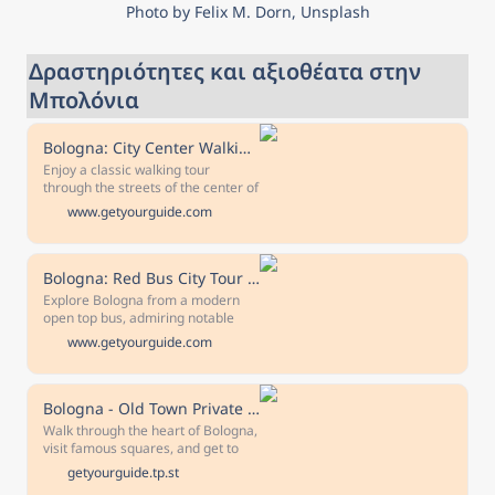
Photo by Felix M. Dorn, Unsplash
Δραστηριότητες και αξιοθέατα στην 
Μπολόνια
Bologna: City Center Walking Tour
Enjoy a classic walking tour
through the streets of the center of
Bologna visiting the main cultural
www.getyourguide.com
attractions of the city. Explore
some of the picturesque squares
and beautiful buildings of the city
on this 2-hour tour.
Bologna: Red Bus City Tour and Local Food Tasting
Explore Bologna from a modern
open top bus, admiring notable
local monuments and the
www.getyourguide.com
architechtural beauty of the city.
Afterwards, enjoy tasting some
local food in a historical market.
Free cancellation Cancel up to 24
Bologna - Old Town Private Historic Walking Tour
hours in advance for a full refund
Walk through the heart of Bologna,
Reserve now & pay later Keep your
visit famous squares, and get to
travel plans flexible - book your
see one of the largest Sundials in
getyourguide.tp.st
spot and pay nothing today.
the world. You will also see the Two