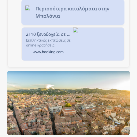
Περισσότερα καταλύματα στην 
Μπολόνια
2110 ξενοδοχεία σε Μπολόνια, Ιταλία.
Εκπληκτικές εκπτώσεις σε
online κρατήσεις
ξενοδοχείων σε Μπολόνια,
www.booking.com
Ιταλία. Διαθεσιμότητα και
εξαιρετικές τιμές.
Διαβάστε τα σχόλια για τα
ξενοδοχεία και επιλέξτε το
καλύτερο ξενοδοχείο για
τη διαμονή σας.