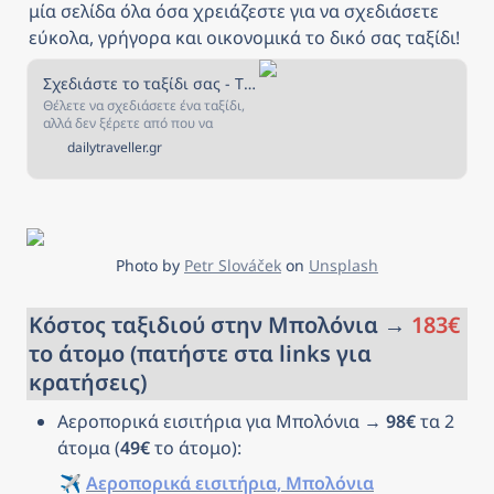
μία σελίδα όλα όσα χρειάζεστε για να σχεδιάσετε 
εύκολα, γρήγορα και οικονομικά το δικό σας ταξίδι!
Σχεδιάστε το ταξίδι σας - The Daily Traveller
Θέλετε να σχεδιάσετε ένα ταξίδι,
αλλά δεν ξέρετε από που να
ξεκινήσετε; Αν ναι, τότε είστε στο
dailytraveller.gr
κατάλληλο μέρος! Στην σελίδα
αυτή έχουμε συγκεντρώσει όλα
όσα χρειάζεστε για να σχεδιάσετε
και να κλείσετε το ταξίδι που
πάντα ονειρευόσασταν!
Photo by 
Petr Slováček
 on 
Unsplash
Κόστος ταξιδιού στην Μπολόνια → 
183€
το άτομο (πατήστε στα links για 
κρατήσεις)
Αεροπορικά εισιτήρια για Μπολόνια → 
98€
 τα 2 
άτομα (
49€
 το άτομο): 
✈️ 
Αεροπορικά εισιτήρια, Μπολόνια