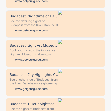
www.getyourguide.com
spirits-tasting tour where you will
discover more of the history and
culture of Hungary. Free
cancellation Cancel up to 24 hours
Budapest: Nighttime or Daytime Sightseeing Cruise
in advance to receive a full refund
See the dazzling sights of
Reserve now & pay later Keep your
Budapest from the River Danube at
travel plans flexible - book your
nighttime or daytime on a
www.getyourguide.com
spot and pay nothing today.
sightseeing cruise. Admire
Budapest's most famous bridges
and take in panoramic views of the
city.
Budapest: Light Art Museum Admission Ticket
Book your ticket to the innovative
Light Art Museum in downtown
Budapest. Embark on a magical
www.getyourguide.com
stroll through an interactive
collection of light-based artworks,
video mapping, and immersive
spaces.
Budapest: City Highlights Cruise with Welcome Drink
See another side of Budapest from
the River Danube on a sightseeing
cruise and enjoy a welcome drink.
www.getyourguide.com
Admire the famous bridges, Buda
Castle, Várkert Bazár, and
panoramic city views.
Budapest: 1-Hour Sightseeing Cruise with Welcome Drink
See the sights of Budapest from