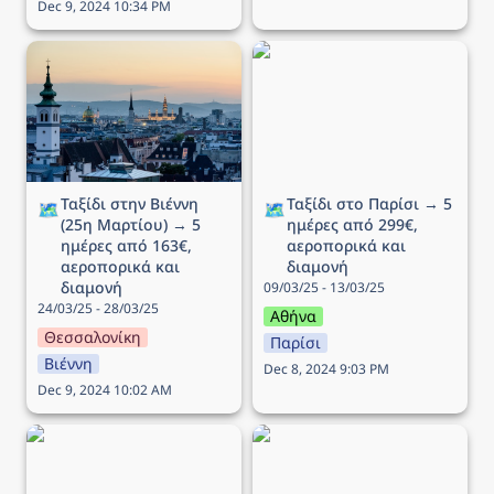
Dec 9, 2024 10:34 PM
Ταξίδι στην Βιέννη (25η
Ταξίδι στο Παρίσι → 5
Μαρτίου) → 5 ημέρες
ημέρες από 299€,
από 163€, αεροπορικά
αεροπορικά και διαμονή
και διαμονή
Ταξίδι στην Βιέννη 
Ταξίδι στο Παρίσι → 5 
🗺️
🗺️
(25η Μαρτίου) → 5 
ημέρες από 299€, 
ημέρες από 163€, 
αεροπορικά και 
αεροπορικά και 
διαμονή
διαμονή
09/03/25 - 13/03/25
24/03/25 - 28/03/25
Αθήνα
Θεσσαλονίκη
Παρίσι
Βιέννη
Dec 8, 2024 9:03 PM
Dec 9, 2024 10:02 AM
Ταξίδι στην Στοκχόλμη →
Ταξίδι στην Κοπεγχάγη →
5 ημέρες από 196€,
4 ημέρες από 264€,
αεροπορικά και διαμονή
αεροπορικά και διαμονή