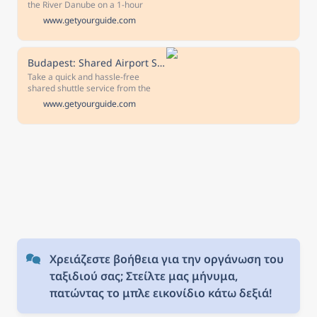
the River Danube on a 1-hour
sightseeing cruise, and enjoy a
www.getyourguide.com
seasonal cocktail or soft drink
along the way. Glide past landmark
monuments such as Buda Castle
and the Vigado Concert Hall.
Budapest: Shared Airport Shuttle Bus Transfer
Take a quick and hassle-free
shared shuttle service from the
Liszt Ferenc Airport to Budapest
www.getyourguide.com
city center. Travel by comfortable
bus and get dropped off at your
chosen address in central
Budapest. Free cancellation Cancel
up to 24 hours in advance to
receive a full refund Reserve now
& pay later Keep your travel plans
flexible - book your spot and pay
nothing today.
Χρειάζεστε βοήθεια για την οργάνωση του 
ταξιδιού σας; Στείλτε μας μήνυμα, 
πατώντας το μπλε εικονίδιο κάτω δεξιά!