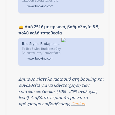
Oktogon βρίσκεται σε μια
προνομιακή τοποθεσία,
www.booking.com
στην πλευρά της Πέστης
στο κέντρο της πόλης,
μόλις 1 τετράγωνο μακριά
από τη...
🛎️ 
Από 251€ με πρωινό, βαθμολογία 8.5, 
πολύ καλή τοποθεσία
Ibis Styles Budapest City, Βουδαπέστη, Ουγγαρία
Το Ibis Styles Budapest City
βρίσκεται στη Βουδαπέστη,
σε απόσταση 900μ. από το
www.booking.com
Ουγγρικό Εθνικό Θέατρο
και 1,2χλμ. από τη Μεγάλη
Αίθουσα Αγοράς.
Δημιουργήστε λογαριασμό στη booking και 
συνδεθείτε για να κάνετε χρήση των 
εκπτώσεων Genius (10% - 20% αναλόγως 
level). Διαβάστε περισσότερα για το 
πρόγραμμα επιβράβευσης 
Genius
.