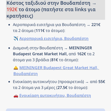
Κόστος ταξιδιού στην Βουδαπέστη → 
192€
 το άτομο (πατήστε στα links για 
κρατήσεις)
Αεροπορικά εισιτήρια για Βουδαπέστη → 
221€
τα 2 άτομα (
111€
 το άτομο): 
✈️ 
Αεροπορικά εισιτήρια, Βουδαπέστη
Διαμονή στην Βουδαπέστη → 
MEININGER 
Budapest Great Market Hall, 
από 
162€
 τα 2 
άτομα για 3 βράδια (
81€
 το άτομο): 
🛎️ 
MEININGER Budapest Great Market Hall, 
Βουδαπέστη
Ενοικίαση αυτοκινήτου (προαιρετικά) → από 
55€
τα 2 άτομα για 3 μέρες (
27.5€
 το άτομο): 
🚗 
Ενοικίαση αυτοκινήτου, Βουδαπέστη