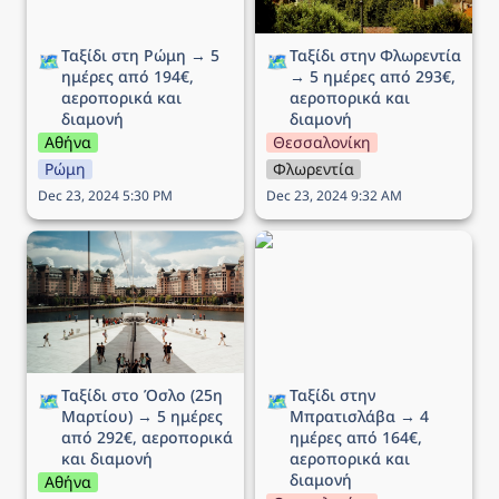
Ταξίδι στη Ρώμη → 5 
Ταξίδι στην Φλωρεντία 
🗺️
🗺️
ημέρες από 194€, 
→ 5 ημέρες από 293€, 
αεροπορικά και 
αεροπορικά και 
διαμονή
διαμονή
Αθήνα
Θεσσαλονίκη
Ρώμη
Φλωρεντία
Dec 23, 2024 5:30 PM
Dec 23, 2024 9:32 AM
Ταξίδι στο Όσλο (25η
Ταξίδι στην Μπρατισλάβα
Μαρτίου) → 5 ημέρες
→ 4 ημέρες από 164€,
από 292€, αεροπορικά
αεροπορικά και διαμονή
και διαμονή
Ταξίδι στο Όσλο (25η 
Ταξίδι στην 
🗺️
🗺️
Μαρτίου) → 5 ημέρες 
Μπρατισλάβα → 4 
από 292€, αεροπορικά 
ημέρες από 164€, 
και διαμονή
αεροπορικά και 
διαμονή
Αθήνα