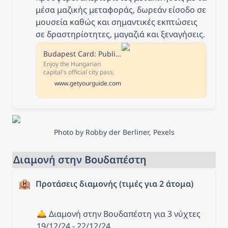
μέσα μαζικής μεταφοράς, δωρεάν είσοδο σε 
μουσεία καθώς και σημαντικές εκπτώσεις 
σε δραστηρίοτητες, μαγαζιά και ξεναγήσεις.
Budapest Card: Public Transport, 30+ Top Attractions & Tours
Enjoy the Hungarian
capital's official city pass,
the key to the city. Benefit
www.getyourguide.com
from a range of discounts,
free entries to attractions,
and unlimited public
transportation. Free
cancellation Cancel up to
24 hours in advance to
Photo by Robby der Berliner, Pexels
receive a full refund
Reserve now & pay later
Keep your travel plans
Διαμονή στην Βουδαπέστη
flexible - book your spot
and pay nothing today.
🏨
Προτάσεις διαμονής (τιμές για 2 άτομα)
🛎️ Διαμονή στην Βουδαπέστη για 3 νύχτες 
19/12/24 - 22/12/24