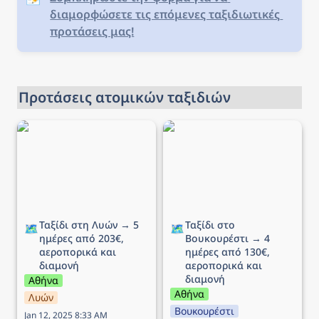
διαμορφώσετε τις επόμενες ταξιδιωτικές 
προτάσεις μας!
Προτάσεις ατομικών ταξιδιών
Ταξίδι στη Λυών → 5
Ταξίδι στο Βουκουρέστι
ημέρες από 203€,
→ 4 ημέρες από 130€,
αεροπορικά και διαμονή
αεροπορικά και διαμονή
Ταξίδι στη Λυών → 5 
Ταξίδι στο 
🗺️
🗺️
ημέρες από 203€, 
Βουκουρέστι → 4 
αεροπορικά και 
ημέρες από 130€, 
διαμονή
αεροπορικά και 
διαμονή
Αθήνα
Αθήνα
Λυών
Βουκουρέστι
Jan 12, 2025 8:33 AM