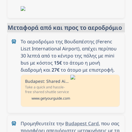
Μεταφορά από και προς το αεροδρόμιο
Το αεροδρόμιο της Βουδαπέστης (Ferenc 
Liszt International Airport), απέχει περίπου 
30 λεπτά από το κέντρο της πόλης με mini 
bus με κόστος 
15€
 το άτομο η μονή 
διαδρομή και 
27€
 το άτομο με επιστροφή. 
Budapest: Shared Airport Shuttle Bus Transfer
Take a quick and hassle-
free shared shuttle service
from the Liszt Ferenc
www.getyourguide.com
Airport to Budapest city
center. Travel by
comfortable bus and get
dropped off at your chosen
address in central
Προμηθευτείτε την 
Budapest Card
, που σας 
Budapest.
προσφέρει απεριόριστες μετακινήσεις με τα 