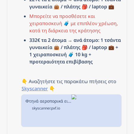
γυναικεία 👜 / πλάτης 🎒 / laptop 💼
Μπορείτε να προσθέσετε και 
χειραποσκευή 🧳 με επιπλέον χρέωση, 
κατά τη διάρκεια της κράτησης
332€ τα 2 άτομα → ανά άτομο: 1 τσάντα 
γυναικεία 👜 / πλάτης 🎒 / laptop 💼 + 
1 χειραποσκευή 
🧳 10
 kg + 
προτεραιότητα επιβίβασης
👇 Αναζητήστε τις παρακάτω πτήσεις στο 
Skyscanner
 👇
Φτηνά αεροπορικά εισιτήρια από Θεσσαλονίκη προς Βουδαπέστη στην Skyscanner
skyscanner.pxf.io