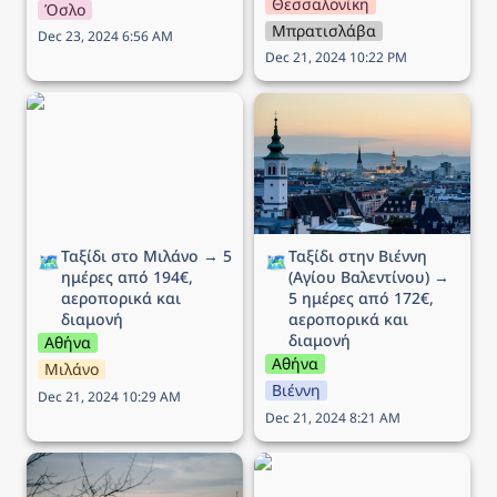
Θεσσαλονίκη
Όσλο
Μπρατισλάβα
Dec 23, 2024 6:56 AM
Dec 21, 2024 10:22 PM
Ταξίδι στο Μιλάνο → 5
Ταξίδι στην Βιέννη (Αγίου
ημέρες από 194€,
Βαλεντίνου) → 5 ημέρες
αεροπορικά και διαμονή
από 172€, αεροπορικά
και διαμονή
Ταξίδι στο Μιλάνο → 5 
Ταξίδι στην Βιέννη 
🗺️
🗺️
ημέρες από 194€, 
(Αγίου Βαλεντίνου) → 
αεροπορικά και 
5 ημέρες από 172€, 
διαμονή
αεροπορικά και 
διαμονή
Αθήνα
Αθήνα
Μιλάνο
Βιέννη
Dec 21, 2024 10:29 AM
Dec 21, 2024 8:21 AM
Ταξίδι στην Βουδαπέστη
Ταξίδι στην Νάπολη → 5
→ 4 ημέρες (ΠΣΚ) από
ημέρες από 175€,