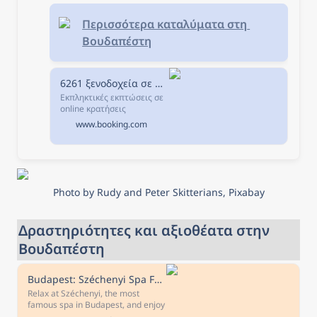
Περισσότερα καταλύματα στη 
Βουδαπέστη
6261 ξενοδοχεία σε Βουδαπέστη, Ουγγαρία.
Εκπληκτικές εκπτώσεις σε
online κρατήσεις
ξενοδοχείων σε
www.booking.com
Βουδαπέστη, Ουγγαρία.
Διαθεσιμότητα και
εξαιρετικές τιμές.
Διαβάστε τα σχόλια για τα
ξενοδοχεία και επιλέξτε το
καλύτερο ξενοδοχείο για
Photo by Rudy and Peter Skitterians, Pixabay
τη διαμονή σας.
Δραστηριότητες και αξιοθέατα στην 
Βουδαπέστη
Budapest: Széchenyi Spa Full Day with Optional Pálinka Tour
Relax at Széchenyi, the most
famous spa in Budapest, and enjoy
an optional free interactive pálinka