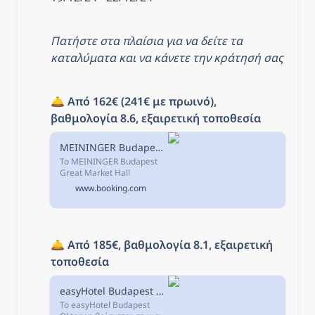
Πατήστε στα πλαίσια για να δείτε τα 
καταλύματα και να κάνετε την κράτησή σας
🛎️ 
Από 162€ (241€ με πρωινό), 
βαθμολογία 8.6, εξαιρετική τοποθεσία
MEININGER Budapest Great Market Hall, Βουδαπέστη, Ουγγαρία
Το MEININGER Budapest
Great Market Hall
προσφέρει βεράντα και
www.booking.com
μονάδες 3 αστέρων στη
Βουδαπέστη. Απέχει
λιγότερο από 1χλμ.
🛎️ 
Από 185€, βαθμολογία 8.1, εξαιρετική 
τοποθεσία
easyHotel Budapest Oktogon, Βουδαπέστη, Ουγγαρία
Το easyHotel Budapest