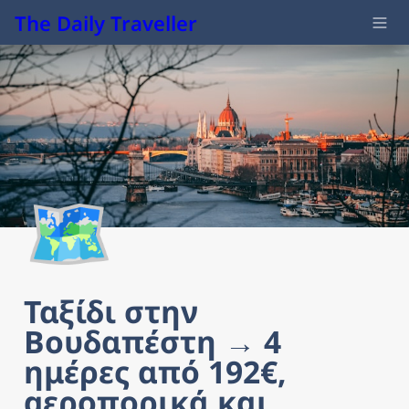
The Daily Traveller
🗺️
Ταξίδι στην 
Βουδαπέστη → 4 
ημέρες από 192€, 
αεροπορικά και 