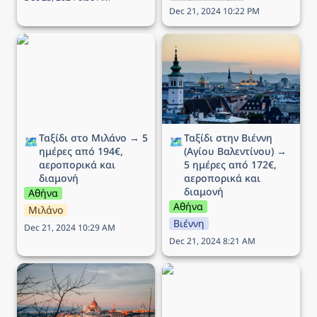
Dec 21, 2024 10:22 PM
Ταξίδι στο Μιλάνο → 5
Ταξίδι στην Βιέννη (Αγίου
ημέρες από 194€,
Βαλεντίνου) → 5 ημέρες
αεροπορικά και διαμονή
από 172€, αεροπορικά
και διαμονή
Ταξίδι στο Μιλάνο → 5 
Ταξίδι στην Βιέννη 
🗺️
🗺️
ημέρες από 194€, 
(Αγίου Βαλεντίνου) → 
αεροπορικά και 
5 ημέρες από 172€, 
διαμονή
αεροπορικά και 
διαμονή
Αθήνα
Αθήνα
Μιλάνο
Βιέννη
Dec 21, 2024 10:29 AM
Dec 21, 2024 8:21 AM
Ταξίδι στην Βουδαπέστη
Ταξίδι στην Νάπολη → 5
→ 4 ημέρες (ΠΣΚ) από
ημέρες από 175€,
102€, αεροπορικά και
αεροπορικά και διαμονή