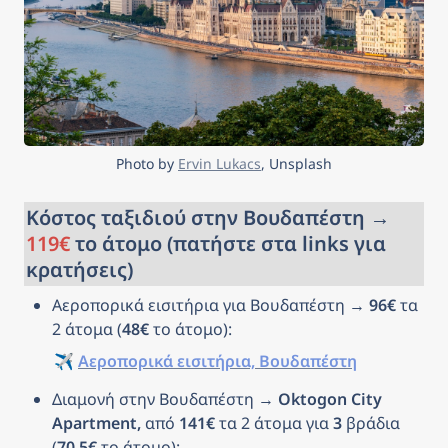
Photo by 
Ervin Lukacs
, Unsplash
Κόστος ταξιδιού στην Βουδαπέστη → 
119€
 το άτομο (πατήστε στα links για 
κρατήσεις)
Αεροπορικά εισιτήρια για Βουδαπέστη → 
96€
 τα 
2 άτομα (
48€
 το άτομο): 
✈️ 
Αεροπορικά εισιτήρια, Βουδαπέστη
Διαμονή στην Βουδαπέστη → 
Oktogon City 
Apartment, 
από 
141€
 τα 2 άτομα για 
3
 βράδια 
(
70.5€
 το άτομο): 