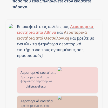
ποσό που εσείς πληρώνετε στον εκάστοτε 
πάροχο.
Επισκεφτείτε τις σελίδες μας 
Αεροπορικά 
εισιτήρια από Αθήνα
 και 
Αεροπορικά 
εισιτήρια από Θεσσαλονίκη
και β
ρείτε με 
ένα κλικ τα φτηνότερα αεροπορικά 
εισιτήρια για τους αγαπημένους σας 
προορισμούς!
Αεροπορικά εισιτήρια από Αθήνα - The Daily Traveller
Βρείτε με ένα κλικ τα
φτηνότερα αεροπορικά
εισιτήρια από Αθήνα για
dailytraveller.gr
τους αγαπημένους σας
προορισμούς! Επιλέξτε τον
προορισμό που σας
ενδιαφέρει, κλείστε τα
Αεροπορικά εισιτήρια από Θεσσαλονίκη - The Daily Traveller
εισιτήριά σας και... καλό
Βρείτε με ένα κλικ τα