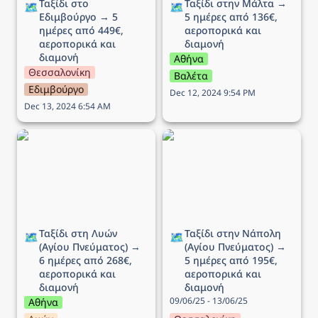
Ταξίδι στο 
Ταξίδι στην Μάλτα → 
🗺️
🗺️
Εδιμβούργο → 5 
5 ημέρες από 136€, 
ημέρες από 449€, 
αεροπορικά και 
αεροπορικά και 
διαμονή 
διαμονή
Αθήνα
Θεσσαλονίκη
Βαλέτα
Εδιμβούργο
Dec 12, 2024 9:54 PM
Dec 13, 2024 6:54 AM
Ταξίδι στη Λυών (Αγίου
Ταξίδι στην Νάπολη
Πνεύματος) → 6 ημέρες
(Αγίου Πνεύματος) → 5
από 268€, αεροπορικά
ημέρες από 195€,
και διαμονή
αεροπορικά και διαμονή
Ταξίδι στη Λυών 
Ταξίδι στην Νάπολη 
🗺️
🗺️
(Αγίου Πνεύματος) → 
(Αγίου Πνεύματος) → 
6 ημέρες από 268€, 
5 ημέρες από 195€, 
αεροπορικά και 
αεροπορικά και 
διαμονή
διαμονή
09/06/25 - 13/06/25
Αθήνα