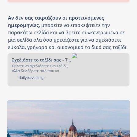
Αν δεν σας ταιριάζουν οι προτεινόμενες 
ημερομηνίες
, μπορείτε να επισκεφτείτε την 
παρακάτω σελίδα και να βρείτε συγκεντρωμένα σε 
μία σελίδα όλα όσα χρειάζεστε για να σχεδιάσετε 
εύκολα, γρήγορα και οικονομικά το δικό σας ταξίδι!
Σχεδιάστε το ταξίδι σας - The Daily Traveller
Θέλετε να σχεδιάσετε ένα ταξίδι,
αλλά δεν ξέρετε από που να
ξεκινήσετε; Αν ναι, τότε είστε στο
dailytraveller.gr
κατάλληλο μέρος! Στην σελίδα
αυτή έχουμε συγκεντρώσει όλα
όσα χρειάζεστε για να σχεδιάσετε
και να κλείσετε το ταξίδι που
πάντα ονειρευόσασταν!