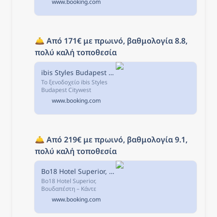
www.booking.com
το σημείο ενδιαφέροντος
Το Σπίτι του Τρόμου, το
Oktogon City Apartment
είναι ένα...
🛎️ 
Από 171€ με πρωινό, βαθμολογία 8.8, 
πολύ καλή τοποθεσία
ibis Styles Budapest Citywest, Βουδαπέστη, Ουγγαρία
Το ξενοδοχείο ibis Styles
Budapest Citywest
βρίσκεται στη δυτική πύλη
www.booking.com
της πόλης της
Βουδαπέστης και
προσφέρει επιπλωμένα
δωμάτια με φιλόξενη
ατμόσφαιρα,...
🛎️ 
Από 219€ με πρωινό, βαθμολογία 9.1, 
πολύ καλή τοποθεσία
Bo18 Hotel Superior, Βουδαπέστη, Ουγγαρία
Bo18 Hotel Superior,
Βουδαπέστη – Κάντε
κράτηση με Εγγύηση
www.booking.com
Καλύτερης Τιμής! 4480
σχόλια και 45