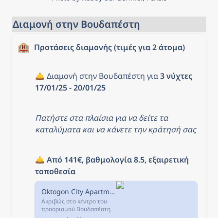
receive a full refund
Reserve now & pay later
Keep your travel plans
Διαμονή στην Βουδαπέστη
flexible - book your spot
and pay nothing today.
🏨
Προτάσεις διαμονής (τιμές για 2 άτομα)
🛎️ Διαμονή στην Βουδαπέστη για 
3 νύχτες 
17/01/25 - 20/01/25
Πατήστε στα πλαίσια για να δείτε τα 
καταλύματα και να κάνετε την κράτησή σας
🛎️ 
Από 141€, βαθμολογία 8.5, εξαιρετική 
τοποθεσία
Oktogon City Apartment, Βουδαπέστη, Ουγγαρία
Ακριβώς στο κέντρο του
προορισμού Βουδαπέστη
και σε απόσταση 200μ από