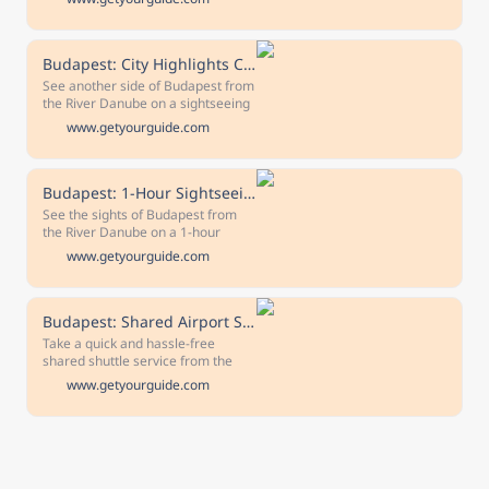
stroll through an interactive
collection of light-based artworks,
video mapping, and immersive
spaces.
Budapest: City Highlights Cruise with Welcome Drink
See another side of Budapest from
the River Danube on a sightseeing
cruise and enjoy a welcome drink.
www.getyourguide.com
Admire the famous bridges, Buda
Castle, Várkert Bazár, and
panoramic city views.
Budapest: 1-Hour Sightseeing Cruise with Welcome Drink
See the sights of Budapest from
the River Danube on a 1-hour
sightseeing cruise, and enjoy a
www.getyourguide.com
seasonal cocktail or soft drink
along the way. Glide past landmark
monuments such as Buda Castle
and the Vigado Concert Hall.
Budapest: Shared Airport Shuttle Bus Transfer
Take a quick and hassle-free
shared shuttle service from the
Liszt Ferenc Airport to Budapest
www.getyourguide.com
city center. Travel by comfortable
bus and get dropped off at your
chosen address in central
Budapest. Free cancellation Cancel
up to 24 hours in advance to
receive a full refund Reserve now