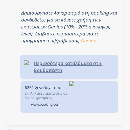
φωτογραφίες σας
περιμένουν στη
Booking.com.
Δημιουργήστε λογαριασμό στη booking και 
συνδεθείτε για να κάνετε χρήση των 
εκπτώσεων Genius (10% - 20% αναλόγως 
level). Διαβάστε περισσότερα για το 
πρόγραμμα επιβράβευσης 
Genius
.
Περισσότερα καταλύματα στη 
Βουδαπέστη
6261 ξενοδοχεία σε Βουδαπέστη, Ουγγαρία.
Εκπληκτικές εκπτώσεις σε
online κρατήσεις
ξενοδοχείων σε
www.booking.com
Βουδαπέστη, Ουγγαρία.
Διαθεσιμότητα και
εξαιρετικές τιμές.
Διαβάστε τα σχόλια για τα
ξενοδοχεία και επιλέξτε το