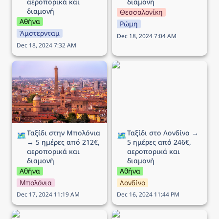
αεροπορικά και 
διαμονή
διαμονή
Θεσσαλονίκη
Αθήνα
Ρώμη
Άμστερνταμ
Dec 18, 2024 7:04 AM
Dec 18, 2024 7:32 AM
Ταξίδι στην Μπολόνια →
Ταξίδι στο Λονδίνο → 5
5 ημέρες από 212€,
ημέρες από 246€,
αεροπορικά και διαμονή
αεροπορικά και διαμονή
Ταξίδι στην Μπολόνια 
Ταξίδι στο Λονδίνο → 
🗺️
🗺️
→ 5 ημέρες από 212€, 
5 ημέρες από 246€, 
αεροπορικά και 
αεροπορικά και 
διαμονή
διαμονή
Αθήνα
Αθήνα
Μπολόνια
Λονδίνο
Dec 17, 2024 11:19 AM
Dec 16, 2024 11:44 PM
Ταξίδι στη Βενετία → 5
Ταξίδι στην Λιουμπλιάνα