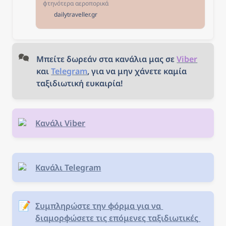
ταξίδι!
φτηνότερα αεροπορικά
εισιτήρια από Θεσσαλονίκη
dailytraveller.gr
για τους αγαπημένους σας
προορισμούς! Επιλέξτε τον
προορισμό που σας
ενδιαφέρει, κλείστε τα
εισιτήριά σας και... καλό
Μπείτε δωρεάν στα κανάλια μας σε 
Viber
ταξίδι!
και 
Telegram
, για να μην χάνετε καμία 
ταξιδιωτική ευκαιρία!
Κανάλι Viber
Κανάλι Telegram
📝
Συμπληρώστε την φόρμα για να 
διαμορφώσετε τις επόμενες ταξιδιωτικές 