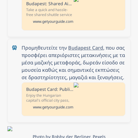
Budapest: Shared Airport Shuttle Bus Transfer
Take a quick and hassle-
free shared shuttle service
from the Liszt Ferenc
www.getyourguide.com
Airport to Budapest city
center. Travel by
comfortable bus and get
dropped off at your chosen
address in central
Προμηθευτείτε την 
Budapest Card
, που σας 
Budapest.
προσφέρει απεριόριστες μετακινήσεις με τα 
μέσα μαζικής μεταφοράς, δωρεάν είσοδο σε 
μουσεία καθώς και σημαντικές εκπτώσεις 
σε δραστηρίοτητες, μαγαζιά και ξεναγήσεις.
Budapest Card: Public Transport, 30+ Top Attractions & Tours
Enjoy the Hungarian
capital's official city pass,
the key to the city. Benefit
www.getyourguide.com
from a range of discounts,
free entries to attractions,
and unlimited public
transportation. Free
cancellation Cancel up to
24 hours in advance to
Photo by Robby der Berliner, Pexels