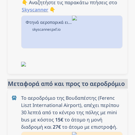
👇 Αναζητήστε τις παρακάτω πτήσεις στο 
Skyscanner
 👇
Φτηνά αεροπορικά εισιτήρια από Θεσσαλονίκη προς Βουδαπέστη στην Skyscanner
skyscanner.pxf.io
Μεταφορά από και προς το αεροδρόμιο
Το αεροδρόμιο της Βουδαπέστης (Ferenc 
Liszt International Airport), απέχει περίπου 
30 λεπτά από το κέντρο της πόλης με mini 
bus με κόστος 
15€
 το άτομο η μονή 
διαδρομή και 
27€
 το άτομο με επιστροφή. 