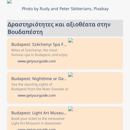
καλύτερο ξενοδοχείο για
τη διαμονή σας.
Photo by Rudy and Peter Skitterians, Pixabay
Δραστηριότητες και αξιοθέατα στην 
Βουδαπέστη
Budapest: Széchenyi Spa Full Day with Optional Pálinka Tour
Relax at Széchenyi, the most
famous spa in Budapest, and enjoy
an optional free interactive pálinka
www.getyourguide.com
spirits-tasting tour where you will
discover more of the history and
culture of Hungary. Free
cancellation Cancel up to 24 hours
Budapest: Nighttime or Daytime Sightseeing Cruise
in advance to receive a full refund
See the dazzling sights of
Reserve now & pay later Keep your
Budapest from the River Danube at
travel plans flexible - book your
nighttime or daytime on a
www.getyourguide.com
spot and pay nothing today.
sightseeing cruise. Admire
Budapest's most famous bridges
and take in panoramic views of the
city.
Budapest: Light Art Museum Admission Ticket
Book your ticket to the innovative
Light Art Museum in downtown
Budapest. Embark on a magical
www.getyourguide.com