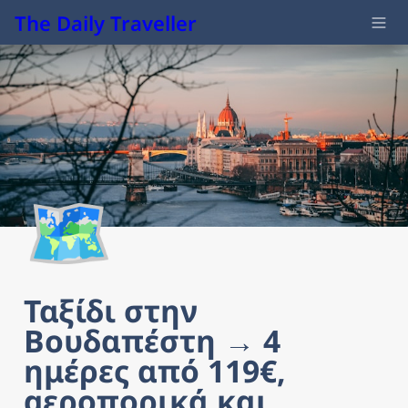
The Daily Traveller
🗺️
Ταξίδι στην 
Βουδαπέστη → 4 
ημέρες από 119€, 
αεροπορικά και 