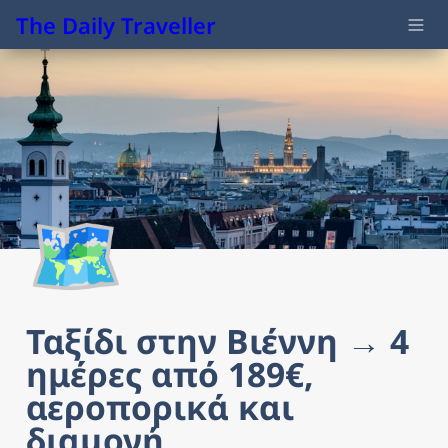
The Daily Traveller
🗺️
Ταξίδι στην Βιέννη → 4 
ημέρες από 189€, 
αεροπορικά και 
διαμονή