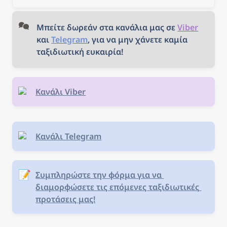
προορισμό που σας
ενδιαφέρει, κλείστε τα
εισιτήριά σας και... καλό
Μπείτε δωρεάν στα κανάλια μας σε 
Viber
ταξίδι!
και 
Telegram
, για να μην χάνετε καμία 
ταξιδιωτική ευκαιρία!
Κανάλι Viber
Κανάλι Telegram
📝
Συμπληρώστε την φόρμα για να 
διαμορφώσετε τις επόμενες ταξιδιωτικές 
προτάσεις μας!