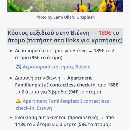
Photo by Sami Ullah, Unsplash
Κόστος ταξιδιού στην Βιέννη → 
189€
 το 
άτομο (πατήστε στα links για κρατήσεις)
Αεροπορικά εισιτήρια για Βιέννη → 
189€
 τα 2 
άτομα (
95€
 το άτομο)
✈️ 
Αεροπορικά εισιτήρια, Βιέννη
Διαμονή στην Βιέννη → 
Apartment 
Familienplatz I contactless check-in, 
από 
188€
τα 2 άτομα για 
3
 βράδια (
94€
 το άτομο)
🛎️ 
Apartment Familienplatz I contactless 
check-in, Βιέννη
Ενοικίαση αυτοκινήτου (προαιρετικά) → από 
118€
 τα 2 άτομα για 
3
 μέρες (
59€
 το άτομο): 