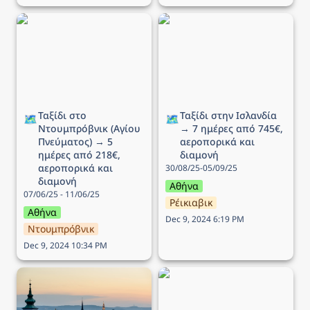
Ταξίδι στο Ντουμπρόβνικ
Ταξίδι στην Ισλανδία → 7
(Αγίου Πνεύματος) → 5
ημέρες από 745€,
ημέρες από 218€,
αεροπορικά και διαμονή
αεροπορικά και διαμονή
Ταξίδι στο 
Ταξίδι στην Ισλανδία 
🗺️
🗺️
Ντουμπρόβνικ (Αγίου 
→ 7 ημέρες από 745€, 
Πνεύματος) → 5 
αεροπορικά και 
ημέρες από 218€, 
διαμονή
αεροπορικά και 
30/08/25-05/09/25
διαμονή
Αθήνα
07/06/25 - 11/06/25
Ρέικιαβικ
Αθήνα
Dec 9, 2024 6:19 PM
Ντουμπρόβνικ
Dec 9, 2024 10:34 PM
Ταξίδι στην Βιέννη (25η
Ταξίδι στο Παρίσι → 5
Μαρτίου) → 5 ημέρες
ημέρες από 299€,
από 163€, αεροπορικά
αεροπορικά και διαμονή