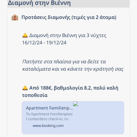
Διαμονή στην Βιέννη
🏨
Προτάσεις διαμονής (τιμές για 2 άτομα)
🛎️ Διαμονή στην Βιέννη για 3 νύχτες 
16/12/24 - 19/12/24
Πατήστε στα πλαίσια για να δείτε τα 
καταλύματα και να κάνετε την κράτησή σας
🛎️ 
Από 188€, βαθμολογία 8.2, πολύ καλή 
τοποθεσία
Apartment Familienplatz I contactless check-in, Βιέννη, Αυστρία
Το Apartment Familienplatz
I contactless check-in, το
οποίο προσφέρει δωρεάν
www.booking.com
WiFi, είναι στη Βιέννη και
απέχει 3,2 χλμ και 3,6 χλμ