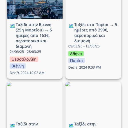
και διαμονή
Ταξίδι στην Βιέννη 
Ταξίδι στο Παρίσι → 5 
🗺️
🗺️
(25η Μαρτίου) → 5 
ημέρες από 299€, 
ημέρες από 163€, 
αεροπορικά και 
αεροπορικά και 
διαμονή
διαμονή
09/03/25 - 13/03/25
24/03/25 - 28/03/25
Αθήνα
Θεσσαλονίκη
Παρίσι
Βιέννη
Dec 8, 2024 9:03 PM
Dec 9, 2024 10:02 AM
Ταξίδι στην Στοκχόλμη →
Ταξίδι στην Κοπεγχάγη →
5 ημέρες από 196€,
4 ημέρες από 264€,
αεροπορικά και διαμονή
αεροπορικά και διαμονή
Ταξίδι στην 
Ταξίδι στην 
🗺️
🗺️