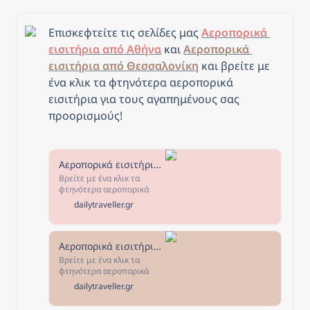
Επισκεφτείτε τις σελίδες μας 
Αεροπορικά 
εισιτήρια από Αθήνα
 και 
Αεροπορικά 
εισιτήρια από Θεσσαλονίκη
και β
ρείτε με 
ένα κλικ τα φτηνότερα αεροπορικά 
εισιτήρια για τους αγαπημένους σας 
προορισμούς!
Αεροπορικά εισιτήρια από Αθήνα - The Daily Traveller
Βρείτε με ένα κλικ τα
φτηνότερα αεροπορικά
εισιτήρια από Αθήνα για
dailytraveller.gr
τους αγαπημένους σας
προορισμούς! Επιλέξτε τον
προορισμό που σας
ενδιαφέρει, κλείστε τα
Αεροπορικά εισιτήρια από Θεσσαλονίκη - The Daily Traveller
εισιτήριά σας και... καλό
Βρείτε με ένα κλικ τα
ταξίδι!
φτηνότερα αεροπορικά
εισιτήρια από Θεσσαλονίκη
dailytraveller.gr
για τους αγαπημένους σας
προορισμούς! Επιλέξτε τον