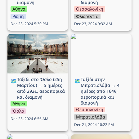
διαμονή
διαμονή
Αθήνα
Θεσσαλονίκη
Ρώμη
Φλωρεντία
Dec 23, 2024 5:30 PM
Dec 23, 2024 9:32 AM
Ταξίδι στο Όσλο (25η
Ταξίδι στην Μπρατισλάβα
Μαρτίου) → 5 ημέρες
→ 4 ημέρες από 164€,
από 292€, αεροπορικά
αεροπορικά και διαμονή
και διαμονή
Ταξίδι στο Όσλο (25η 
Ταξίδι στην 
🗺️
🗺️
Μαρτίου) → 5 ημέρες 
Μπρατισλάβα → 4 
από 292€, αεροπορικά 
ημέρες από 164€, 
και διαμονή
αεροπορικά και 
διαμονή
Αθήνα
Θεσσαλονίκη
Όσλο
Μπρατισλάβα
Dec 23, 2024 6:56 AM
Dec 21, 2024 10:22 PM
Ταξίδι στο Μιλάνο → 5
Ταξίδι στην Βιέννη (Αγίου