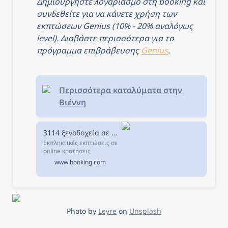
Δημιουργήστε λογαριασμό στη booking και 
συνδεθείτε για να κάνετε χρήση των 
εκπτώσεων Genius (10% - 20% αναλόγως 
level). Διαβάστε περισσότερα για το 
πρόγραμμα επιβράβευσης 
Genius
.
Περισσότερα καταλύματα στην 
Βιέννη
3114 ξενοδοχεία σε Βιέννη, Αυστρία.
Εκπληκτικές εκπτώσεις σε
online κρατήσεις
ξενοδοχείων σε Βιέννη,
www.booking.com
Αυστρία. Διαθεσιμότητα
και εξαιρετικές τιμές.
Διαβάστε τα σχόλια για τα
ξενοδοχεία και επιλέξτε το
καλύτερο ξενοδοχείο για
τη διαμονή σας.
Photo by 
Leyre
 on 
Unsplash