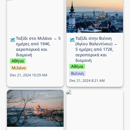
ημέρες από 194€,
Βαλεντίνου) → 5 ημέρες
αεροπορικά και διαμονή
από 172€, αεροπορικά
και διαμονή
Ταξίδι στο Μιλάνο → 5 
Ταξίδι στην Βιέννη 
🗺️
🗺️
ημέρες από 194€, 
(Αγίου Βαλεντίνου) → 
αεροπορικά και 
5 ημέρες από 172€, 
διαμονή
αεροπορικά και 
διαμονή
Αθήνα
Αθήνα
Μιλάνο
Βιέννη
Dec 21, 2024 10:29 AM
Dec 21, 2024 8:21 AM
Ταξίδι στην Βουδαπέστη
Ταξίδι στην Νάπολη → 5
→ 4 ημέρες (ΠΣΚ) από
ημέρες από 175€,
102€, αεροπορικά και
αεροπορικά και διαμονή
διαμονή