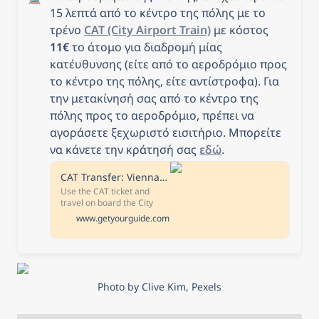
15 λεπτά από το κέντρο της πόλης με το 
τρένο 
CAT (City Airport Train)
 με κόστος 
11€
 το άτομο για διαδρομή μίας 
κατέυθυνσης (είτε από το αεροδρόμιο προς 
το κέντρο της πόλης, είτε αντίστροφα). Για 
την μετακίνησή σας από το κέντρο της 
πόλης προς το αεροδρόμιο, πρέπει να 
αγοράσετε ξεχωριστό εισιτήριο. Μπορείτε 
να κάνετε την κράτησή σας 
εδώ
. 
CAT Transfer: Vienna Airport – Wien Mitte
Use the CAT ticket and
travel on board the City
Airport Train between
www.getyourguide.com
Vienna Airport and the city
centre. Travel with the CAT
ticket safely, relaxed,
without hitting the traffic in
just 16 minutes.
Photo by Clive Kim, Pexels