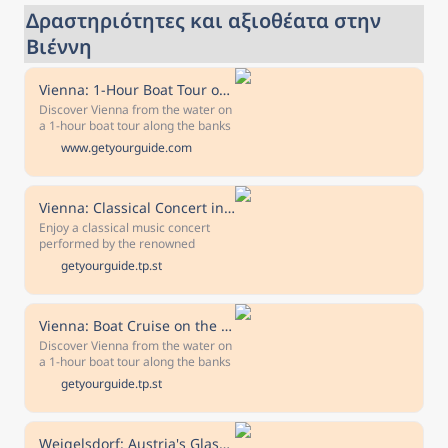
Δραστηριότητες και αξιοθέατα στην 
Βιέννη
Vienna: 1-Hour Boat Tour on the Danube Canal
Discover Vienna from the water on
a 1-hour boat tour along the banks
of the Danube Canal. Enjoy the
www.getyourguide.com
view of the highlights of the city
from the beautiful old buildings to
the new, trendy districts.
Vienna: Classical Concert in St. Anne's Church
Enjoy a classical music concert
performed by the renowned
Viennese String Ensemble. Marvel
getyourguide.tp.st
at the acoustics in a church that's
considered an architectural
masterpiece.
Vienna: Boat Cruise on the Danube Canal with Optional Lunch
Discover Vienna from the water on
a 1-hour boat tour along the banks
of the Danube Canal. Enjoy the
getyourguide.tp.st
view of the highlights of the city
from the beautiful old buildings to
the new, trendy districts.
Weigelsdorf: Austria's Glass-Experience - Glassworld