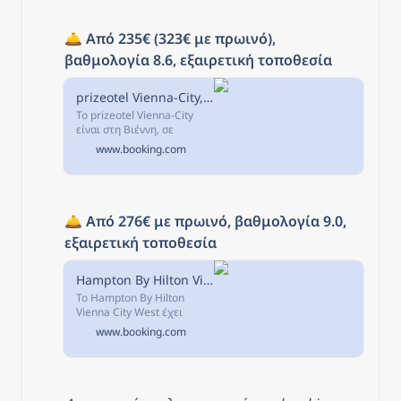
από τα σημεία...
🛎️ 
Από 235€ (323€ με πρωινό), 
βαθμολογία 8.6, εξαιρετική τοποθεσία
prizeotel Vienna-City, Βιέννη, Αυστρία
Το prizeotel Vienna-City
είναι στη Βιέννη, σε
απόσταση 800μ από το
www.booking.com
σημείο ενδιαφέροντος
Κεντρικός Σταθμός Τρένου
Βιέννης και διαθέτει
κλιματιζόμενα...
🛎️ 
Από 276€ με πρωινό, βαθμολογία 9.0, 
εξαιρετική τοποθεσία
Hampton By Hilton Vienna City West, Βιέννη, Αυστρία
Το Hampton By Hilton
Vienna City West έχει
καταλύματα 3 αστέρων
www.booking.com
στον προορισμό Βιέννη,
1,4 χλμ μακριά από
Σταθμός Τρένου Wien
Westbahnhof και σε
απόσταση...