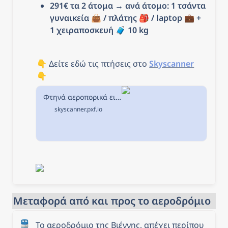
291€ τα 2 άτομα → ανά άτομο: 1 τσάντα 
γυναικεία 👜 / πλάτης 🎒 / laptop 💼 + 
1 χειραποσκευή 
🧳 10
 kg
👇 Δείτε εδώ τις πτήσεις στο 
Skyscanner
👇
Φτηνά αεροπορικά εισιτήρια από Θεσσαλονίκη προς Βιέννη στην Skyscanner
skyscanner.pxf.io
Μεταφορά από και προς το αεροδρόμιο
🚆
Το αεροδρόμιο της Βιέννης, απέχει περίπου 